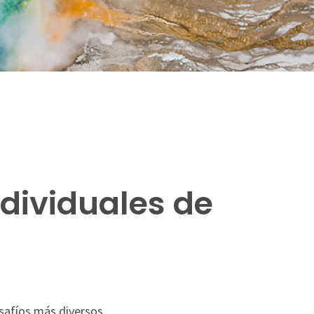
dividuales de
safíos más diversos.